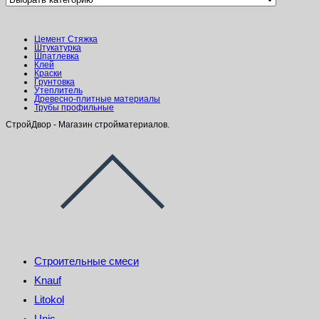
Цемент Стяжка
Штукатурка
Шпатлевка
Клей
Краски
Грунтовка
Утеплитель
Древесно-плитные материалы
Трубы профильные
СтройДвор - Магазин стройматериалов.
Строительные смеси
Knauf
Litokol
Unis