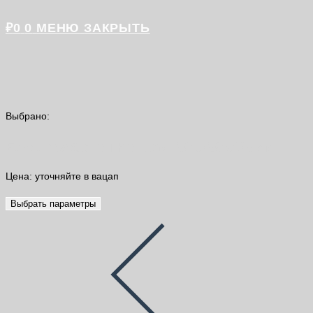
₽
0
0
МЕНЮ
ЗАКРЫТЬ
Выбрано:
Блок газобетон Poritep 150х250х625мм
Цена: уточняйте в вацап
Выбрать параметры