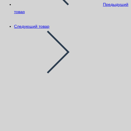
Предыдущий
товар
Следующий товар
Блок газобетон Poritep
150х250х625мм