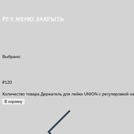
₽
0
0
МЕНЮ
ЗАКРЫТЬ
Выбрано:
Держатель для лейки UNION…
₽
120
Количество товара Держатель для лейки UNION с регулировкой н
В корзину