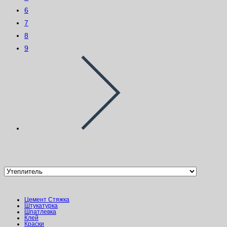
6
7
8
9
Категории товаров
Цемент Стяжка
Штукатурка
Шпатлевка
Клей
Краски