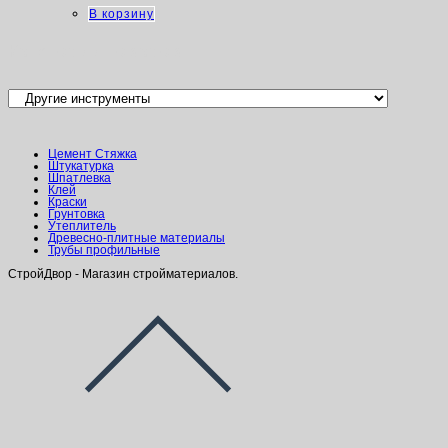
В корзину
Категории товаров
Цемент Стяжка
Штукатурка
Шпатлевка
Клей
Краски
Грунтовка
Утеплитель
Древесно-плитные материалы
Трубы профильные
СтройДвор - Магазин стройматериалов.