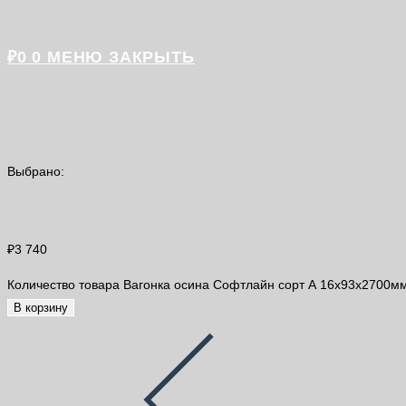
₽
0
0
МЕНЮ
ЗАКРЫТЬ
Выбрано:
Вагонка осина Софтлайн сорт…
₽
3 740
Количество товара Вагонка осина Софтлайн сорт А 16х93х2700м
В корзину