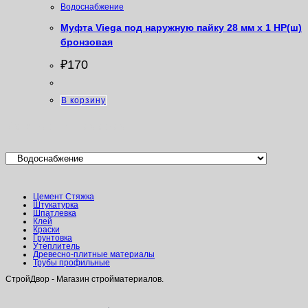
Водоснабжение
Муфта Viega под наружную пайку 28 мм х 1 НР(ш)
бронзовая
₽
170
В корзину
Категории товаров
Цемент Стяжка
Штукатурка
Шпатлевка
Клей
Краски
Грунтовка
Утеплитель
Древесно-плитные материалы
Трубы профильные
СтройДвор - Магазин стройматериалов.