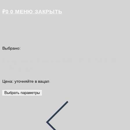
₽
0
0
МЕНЮ
ЗАКРЫТЬ
Выбрано:
Гвоздевая пластина КРЕПКО-НАКРЕПКО
129x152мм
Цена: уточняйте в вацап
Выбрать параметры