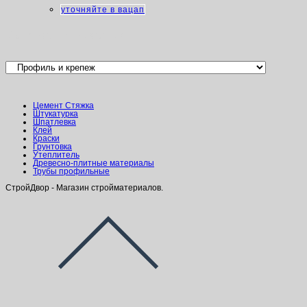
уточняйте в вацап
Категории товаров
Цемент Стяжка
Штукатурка
Шпатлевка
Клей
Краски
Грунтовка
Утеплитель
Древесно-плитные материалы
Трубы профильные
СтройДвор - Магазин стройматериалов.