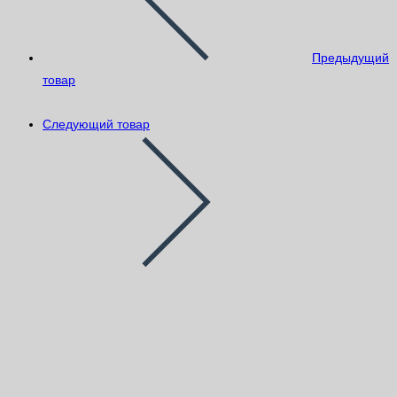
Предыдущий
товар
Следующий товар
Грунт акриловый PromGrund 10л