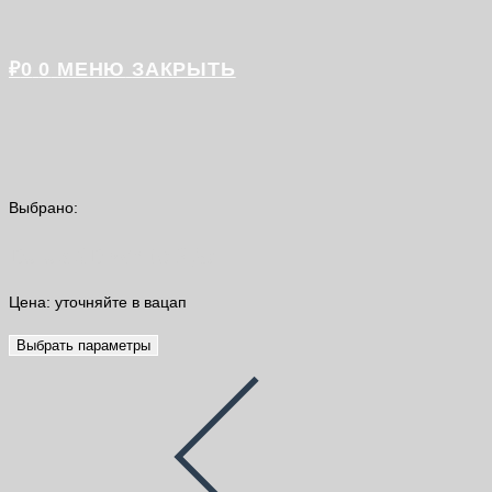
₽
0
0
МЕНЮ
ЗАКРЫТЬ
Выбрано:
Dulux 3D White 2,5л
Цена: уточняйте в вацап
Выбрать параметры