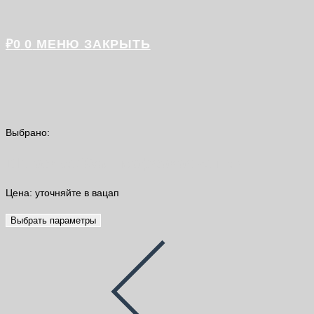
₽
0
0
МЕНЮ
ЗАКРЫТЬ
Выбрано:
DIN рейка 30см перфорированная
Цена: уточняйте в вацап
Выбрать параметры