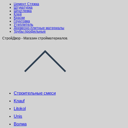
Цемент Стяжка
Штукатурка
Шпатлевка
Клей
Краски
Грунтовка
Утеплитель
Древесно-плитные материалы
Трубы профильные
СтройДвор - Магазин стройматериалов.
Строительные смеси
Knauf
Litokol
Unis
Волма