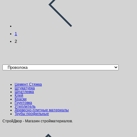
1
2
Категории товаров
Цемент Стяжка
Штукатурка
Шпатлевка
Клей
Краски
Грунтовка
Утеплитель
Древесно-плитные материалы
Трубы профильные
СтройДвор - Магазин стройматериалов.