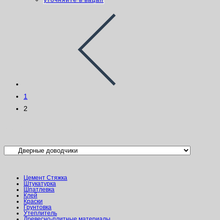
уточняйте в вацап
1
2
Категории товаров
Цемент Стяжка
Штукатурка
Шпатлевка
Клей
Краски
Грунтовка
Утеплитель
Древесно-плитные материалы