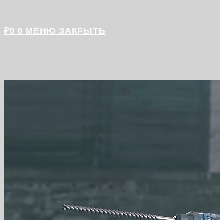
₽
0
0
МЕНЮ
ЗАКРЫТЬ