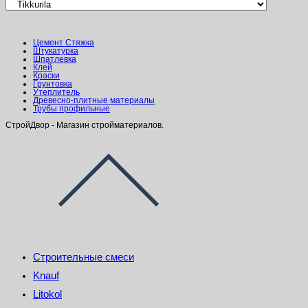
Цемент Стяжка
Штукатурка
Шпатлевка
Клей
Краски
Грунтовка
Утеплитель
Древесно-плитные материалы
Трубы профильные
СтройДвор - Магазин стройматериалов.
Строительные смеси
Knauf
Litokol