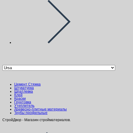
Категории товаров
Цемент Стяжка
Штукатурка
Шпатлевка
Клей
Краски
Грунтовка
Утеплитель
Древесно-плитные материалы
Трубы профильные
СтройДвор - Магазин стройматериалов.