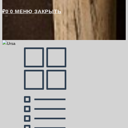
₽
0
0
МЕНЮ
ЗАКРЫТЬ